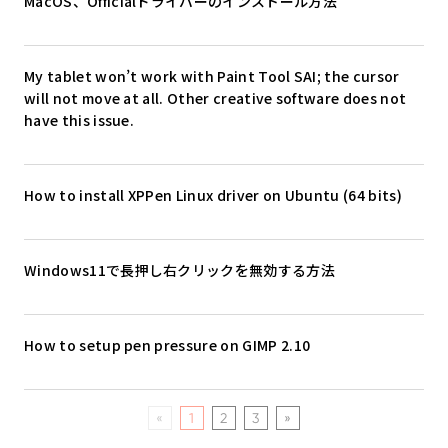
MacOS、Officialドライバーのインストール方法
My tablet won’t work with Paint Tool SAI; the cursor
will not move at all. Other creative software does not
have this issue.
How to install XPPen Linux driver on Ubuntu (64 bits)
Windows11で長押し右クリックを無効する方法
How to setup pen pressure on GIMP 2.10
«
1
2
3
»