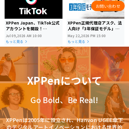
お問い合わせ
XPPen Japan、TikTok公式
XPPen正規代理店アスク、法
アカウントを開設！
人向け「3年保証モデル」を
～新たな「表現の場」で、も
開始
Jul 09,2026 AM 10:00
May 22,2026 PM 15:00
っとクリエイティブに～
もっと見る
もっと見る
XPPenについて
Go Bold、Be Real!
XPPenは2005年に設立され、Hanvon UGEE傘下
のデジタルアートイノベーションにおける世界的