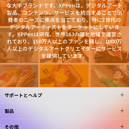
な大手ブランドです。XPPenは、デジタルアート
製品、コンテンツ、サービスを統合することで消
費者のニーズに焦点を当てており、特にZ世代の
デジタルアーティストをターゲットにしていま
す。XPPenは現在、世界163の国と地域で運営さ
れており、150万人以上のファンを擁し、1000万
人以上のデジタルアートクリエイターにサービス
を提供しています。
サポートとヘルプ
製品
その他