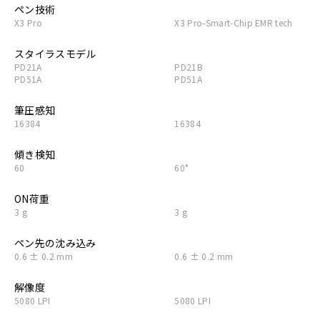
ペン技術
X3 Pro
X3 Pro-Smart-Chip EMR tech
スタイラスモデル
PD21A
PD21B
PD51A
PD51A
筆圧感知
16384
16384
傾き検知
60
60°
ON荷重
3 g
3 g
ペン先の沈み込み
0.6 ± 0.2 mm
0.6 ± 0.2 mm
解像度
5080 LPI
5080 LPI