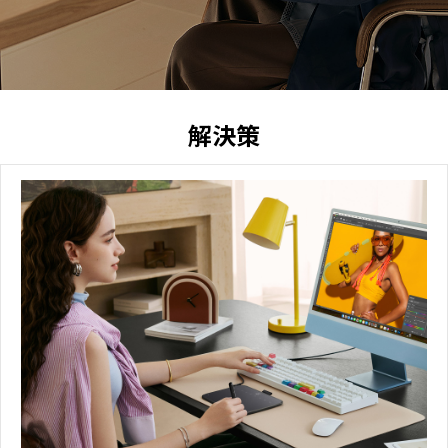
ンはあなた
の指先に
解決策