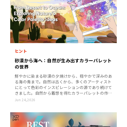
ヒント
砂漠から海へ：自然が生み出すカラーパレット
の世界
鮮やかに染まる砂漠の夕焼けから、穏やかで深みのあ
る海の青まで。自然は古くから、多くのアーティスト
にとって色彩のインスピレーションの源であり続けて
きました。自然から着想を得たカラーパレットの作り
方を、一緒に見ていきましょう。
Jun 24,2026