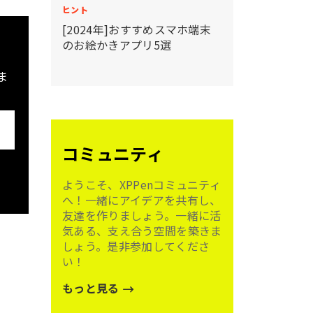
ヒント
ご紹介
[2024年]おすすめスマホ端末
のお絵かきアプリ5選
ま
コミュニティ
ようこそ、XPPenコミュニティ
へ！一緒にアイデアを共有し、
友達を作りましょう。一緒に活
気ある、支え合う空間を築きま
しょう。是非参加してくださ
い！
もっと見る