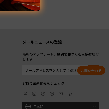
メールニュースの登録
最新のアップデート、割引情報などを直接お届け
します
お問い合わせ
SNSで最新情報をチェック
日本語