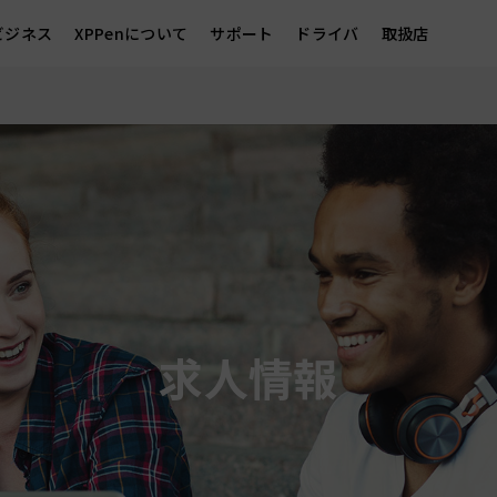
ビジネス
XPPenについて
サポート
ドライバ
取扱店
求人情報