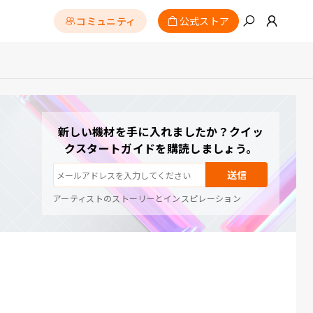
コミュニティ
公式ストア
購読解除：いつでもワンクリック
新しい機材を手に入れましたか？クイッ
描画チュートリアル
クスタートガイドを購読しましょう。
ヒントとトラブルシューティング
新製品情報と特別オファー
送信
アーティストのストーリーとインスピレーション
月1〜2通、スパムはなし
メールはリクエストした内容の送信にのみ使用されます
購読解除：いつでもワンクリック
描画チュートリアル