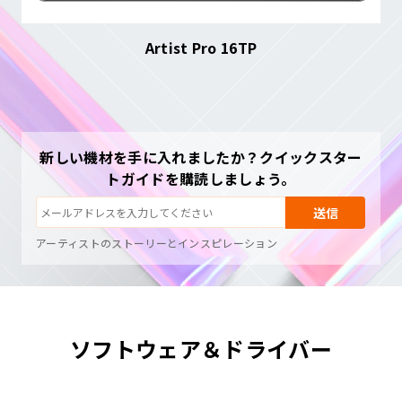
Artist Pro 16TP
新しい機材を手に入れましたか？クイックスター
購読解除：いつでもワンクリック
トガイドを購読しましょう。
描画チュートリアル
ヒントとトラブルシューティング
送信
新製品情報と特別オファー
アーティストのストーリーとインスピレーション
月1〜2通、スパムはなし
メールはリクエストした内容の送信にのみ使用されます
購読解除：いつでもワンクリック
描画チュートリアル
ソフトウェア＆ドライバー