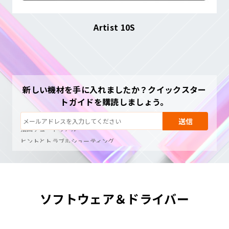
Artist 10S
新しい機材を手に入れましたか？クイックスター
トガイドを購読しましょう。
購読解除：いつでもワンクリック
送信
描画チュートリアル
ヒントとトラブルシューティング
新製品情報と特別オファー
アーティストのストーリーとインスピレーション
月1〜2通、スパムはなし
メールはリクエストした内容の送信にのみ使用されます
ソフトウェア＆ドライバー
購読解除：いつでもワンクリック
描画チュートリアル