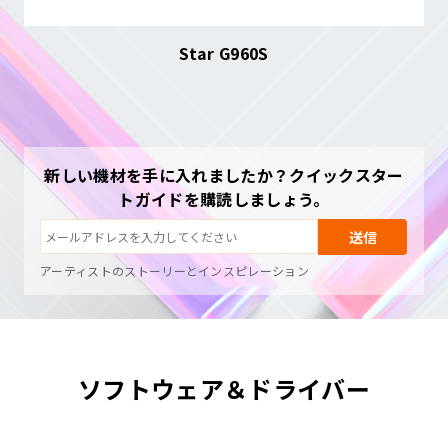
Star G960S
新しい機材を手に入れましたか？クイックスター
購読解除：いつでもワンクリック
トガイドを購読しましょう。
描画チュートリアル
ヒントとトラブルシューティング
送信
新製品情報と特別オファー
アーティストのストーリーとインスピレーション
月1〜2通、スパムはなし
メールはリクエストした内容の送信にのみ使用されます
購読解除：いつでもワンクリック
描画チュートリアル
ソフトウェア＆ドライバー