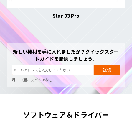
Star 03 Pro
購読解除：いつでもワンクリック
描画チュートリアル
新しい機材を手に入れましたか？クイックスター
ヒントとトラブルシューティング
トガイドを購読しましょう。
新製品情報と特別オファー
アーティストのストーリーとインスピレーション
送信
月1〜2通、スパムはなし
メールはリクエストした内容の送信にのみ使用されます
購読解除：いつでもワンクリック
描画チュートリアル
ソフトウェア＆ドライバー