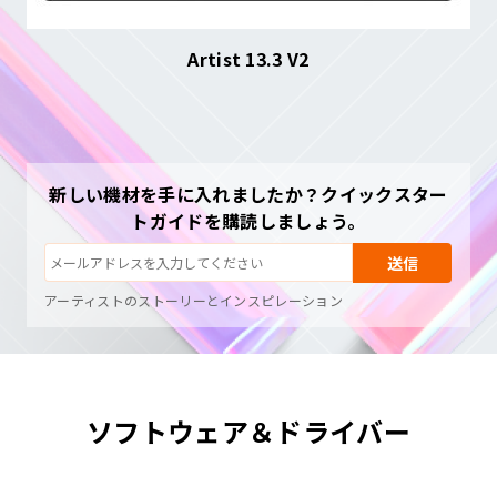
Artist 13.3 V2
新しい機材を手に入れましたか？クイックスター
購読解除：いつでもワンクリック
トガイドを購読しましょう。
描画チュートリアル
ヒントとトラブルシューティング
送信
新製品情報と特別オファー
アーティストのストーリーとインスピレーション
月1〜2通、スパムはなし
メールはリクエストした内容の送信にのみ使用されます
購読解除：いつでもワンクリック
描画チュートリアル
ソフトウェア＆ドライバー