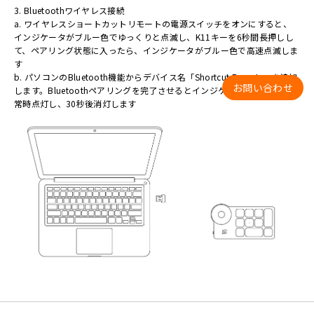
3. Bluetoothワイヤレス接続
a. ワイヤレスショートカットリモートの電源スイッチをオンにすると、
インジケータがブルー色でゆっくりと点滅し、K11キーを6秒間長押しし
て、ペアリング状態に入ったら、インジケータがブルー色で高速点滅しま
す
b. パソコンのBluetooth機能からデバイス名「Shortcut Remote」を追加
お問い合わせ
します。Bluetoothペアリングを完了させるとインジケータがブルー色で
常時点灯し、30秒後消灯します