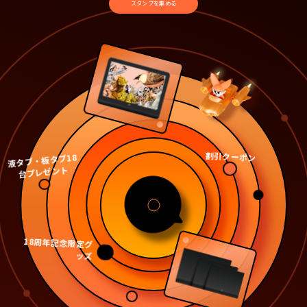
スタンプを集める
割引クーポン
液
タ
ブ
・
板
タ
ブ18
台
プ
レ
ゼ
ン
ト
18周年記念限定グ
ッズ