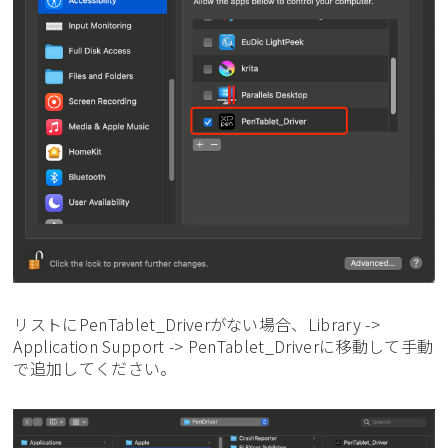
リストにPenTablet_Driverがない場合、Library ->
Application Support -> PenTablet_Driverに移動して手動
で追加してください。