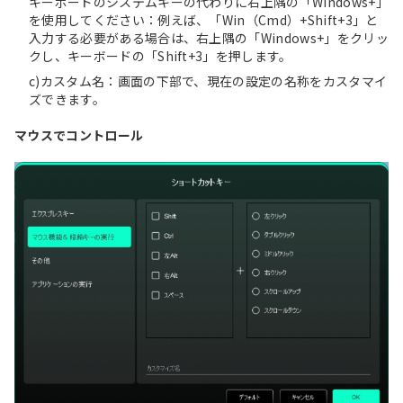
キーボードのシステムキーの代わりに右上隅の「Windows+」
を使用してください：例えば、「Win（Cmd）+Shift+3」と
入力する必要がある場合は、右上隅の「Windows+」をクリッ
クし、キーボードの「Shift+3」を押します。
c)カスタム名：画面の下部で、現在の設定の名称をカスタマイ
ズできます。
マウスでコントロール