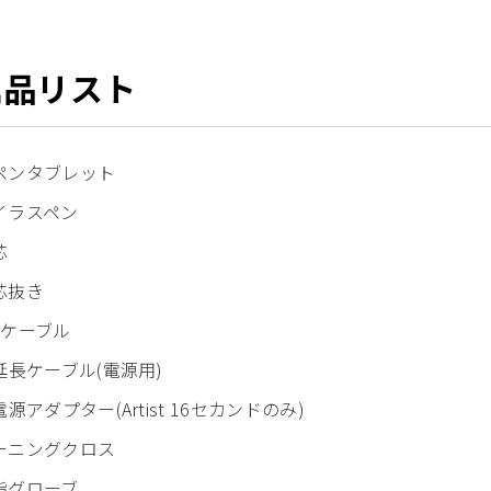
属品リスト
ペンタブレット
イラスペン
芯
芯抜き
n-1ケーブル
延長ケーブル(電源用)
電源アダプター(Artist 16セカンドのみ)
ーニングクロス
指グローブ