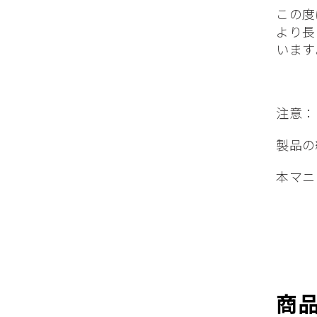
この度
より長
います
注意：
製品の
本マニ
商