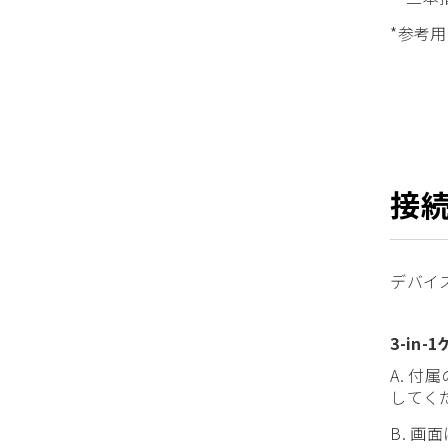
*参考
接
デバイ
3-in
A. 付
してく
B. 