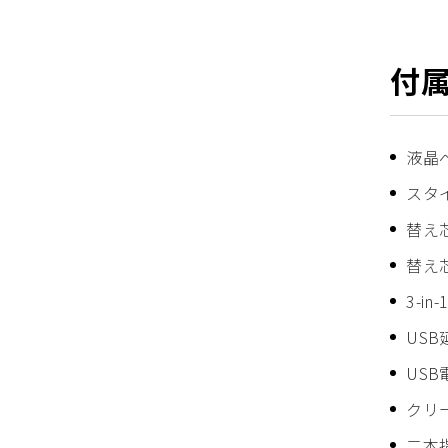
付
液晶
スタ
替え
替え
3-i
USB
USB
クリ
二本