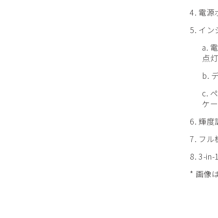
4. 電
5. イ
a.
点灯
b.
c.
ケー
6. 輝
7. フ
8. 3-i
* 画